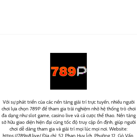
Với sự phát triển của các nền tảng giải trí trực tuyến, nhiều người
chơi lựa chọn 789P để tham gia trải nghiệm nhờ hệ thống trò chơi
đa dạng như slot game, casino live và cá cược thể thao. Nền tảng
sở hữu giao diện hiện đại cùng tốc độ truy cập ổn định, giúp người
chơi dễ dàng tham gia và giải trí mọi lúc mọi nơi. Website:
https://789p8.live/ Địa chỉ: 52 Phan Huy Ích, Phường 12, Gò Vấp,